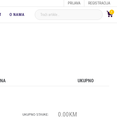
PRIJAVA
REGISTRACIJA
0
T
O NAMA
INA
UKUPNO
0.00
KM
UKUPNO STAVKE: