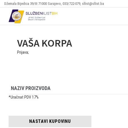
Džemala Bijedica 39/III 71000 Sarajevo, 033/722-079, sllist@sllist.ba
VAŠA KORPA
Prijava;
NAZIV PROIZVODA
*Uračnat PDV 17%
NASTAVI KUPOVINU