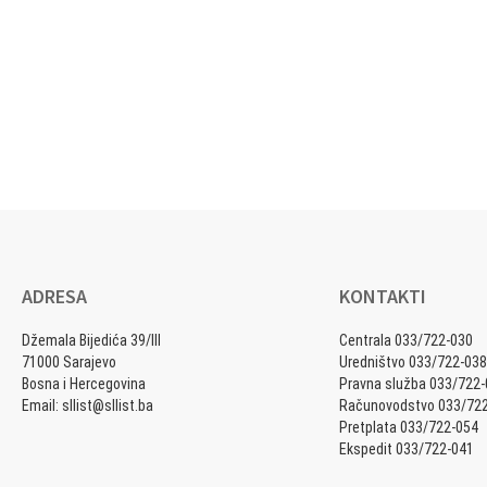
ADRESA
KONTAKTI
Džemala Bijedića 39/III
Centrala 033/722-030
71000 Sarajevo
Uredništvo 033/722-038
Bosna i Hercegovina
Pravna služba 033/722
Email: sllist@sllist.ba
Računovodstvo 033/72
Pretplata 033/722-054
Ekspedit 033/722-041