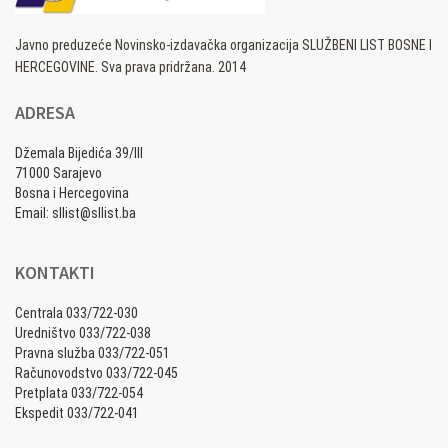
Javno preduzeće Novinsko-izdavačka organizacija SLUŽBENI LIST BOSNE I
HERCEGOVINE. Sva prava pridržana. 2014
ADRESA
Džemala Bijedića 39/III
71000 Sarajevo
Bosna i Hercegovina
Email: sllist@sllist.ba
KONTAKTI
Centrala 033/722-030
Uredništvo 033/722-038
Pravna služba 033/722-051
Računovodstvo 033/722-045
Pretplata 033/722-054
Ekspedit 033/722-041